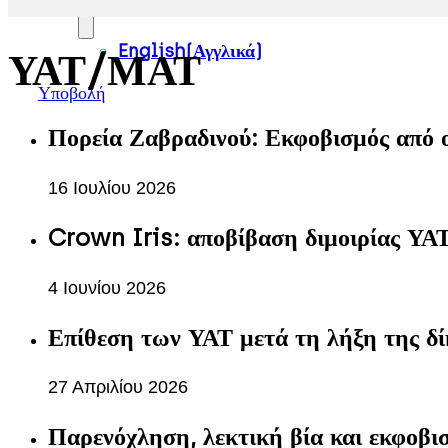
English
(
Αγγλικά
)
ΥΑΤ/ΜΑΤ
Υποβολή
Πορεία Ζαβραδινού: Εκφοβισμός από
16 Ιουλίου 2026
Crown Iris: αποβίβαση διμοιρίας ΥΑΤ
4 Ιουνίου 2026
Επίθεση των ΥΑΤ μετά τη λήξη της δ
27 Απριλίου 2026
Παρενόχληση, λεκτική βία και εκφοβι