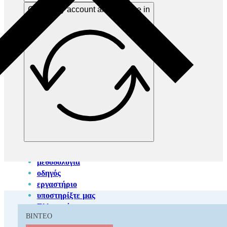
ΙΔΈΑ
Create my account and sign me in
ΜΕΘΟΔΟΛΟΓΊΑ
ΟΔΗΓΌΣ
ΕΡΓΑΣΤΉΡΙΟ
ΥΠΟΣΤΗΡΊΞΤΕ ΜΑΣ
ΕΛΛΗΝΙΚΆ
English
(
Αγγλικά
)
χάρτης
ιδέα
μεθοδολογία
οδηγός
εργαστήριο
υποστηρίξτε μας
Ελληνικά
ΒΊΝΤΕΟ