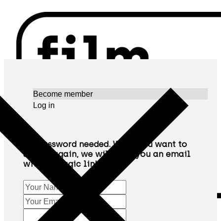
Become member
Log in
No password needed. When you want to
sign in again, we will send you an email
with a "magic link"
ΧΆΡΤΗΣ