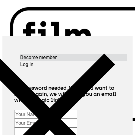
Become member
Log in
No password needed. When you want to
sign in again, we will send you an email
with a "magic link"
ΧΆΡΤΗΣ