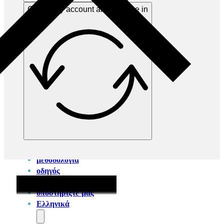
ΙΔΈΑ
Create my account and sign me in
ΜΕΘΟΔΟΛΟΓΊΑ
ΟΔΗΓΌΣ
ΕΡΓΑΣΤΉΡΙΟ
ΥΠΟΣΤΗΡΊΞΤΕ ΜΑΣ
ΕΛΛΗΝΙΚΆ
English
(
Αγγλικά
)
χάρτης
ιδέα
μεθοδολογία
οδηγός
εργαστήριο
υποστηρίξτε μας
Ελληνικά